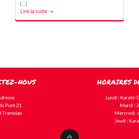
[…]
Lire la suite
CTEZ-NOUS
HORAIRES D
dresse
Lundi : Karaté-
du Pont 21
Mardi : 
 Tramelan
Mercredi : 
Jeudi : Kar