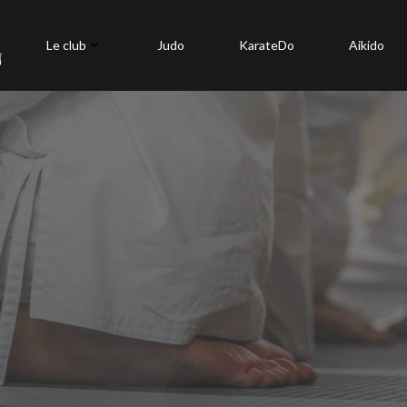
Le club
Judo
KarateDo
Aikido