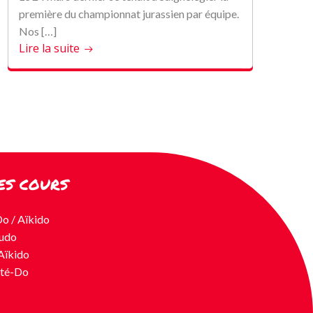
première du championnat jurassien par équipe.
Nos […]
Lire la suite
ES COURS
Do / Aïkido
Judo
Aïkido
até-Do