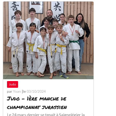
Judo
|
par
Yoan
le
03/10/2024
Judo – 1ère manche de
championnat jurassien
Le 24 mars dernier se tenait à Saignelégier la