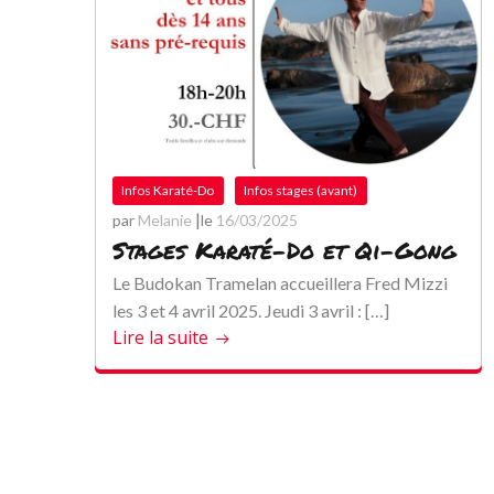
Infos Karaté-Do
Infos stages (avant)
|
par
Melanie
le
16/03/2025
Stages Karaté-Do et Qi-Gong
Le Budokan Tramelan accueillera Fred Mizzi
les 3 et 4 avril 2025. Jeudi 3 avril : […]
Lire la suite