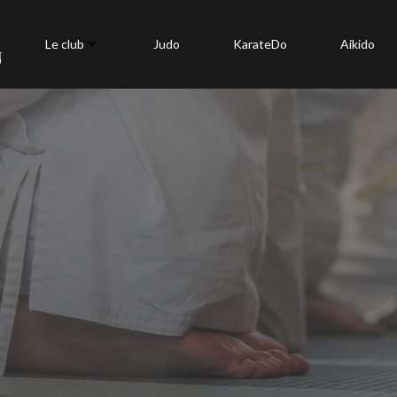
Le club
Judo
KarateDo
Aikido