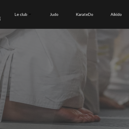
Le club
Judo
KarateDo
Aikido